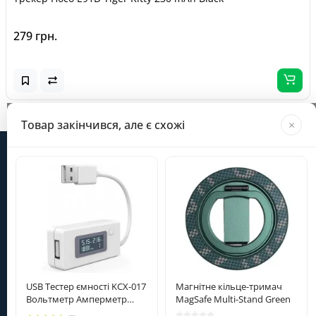
279 грн.
Завантажується...
Товар закінчився, але є схожі
×
Інформація
Категорії
Особистий кабінет
USB Тестер ємності KCX-017
Магнітне кільце-тримач
Вольтметр Амперметр
MagSafe Multi-Stand Green
(Білий)