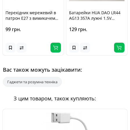
Перехідник мережевий в
Батарейки HUA DAO LR44
патрон Е27 з вимикачем
AG13 357A лужні 1.5V
для лампочки, диско лампи
блістер 10 шт.
99 грн.
129 грн.
/ Кутовий
Вас також можуть зацікавити:
Гаджети та розумна техніка
З цим товаром, також купляють: