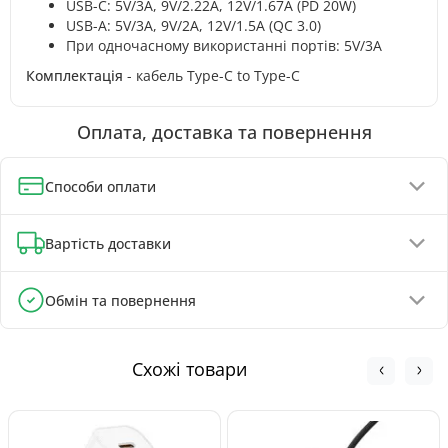
USB-C: 5V/3A, 9V/2.22A, 12V/1.67A (PD 20W)
USB-A: 5V/3A, 9V/2A, 12V/1.5A (QC 3.0)
При одночасному використанні портів: 5V/3A
Комплектація
- кабель Type-C to Type-C
Оплата, доставка та повернення
Способи оплати
Оплата при отриманні (до 130 грн - повна передплата)
Вартість доставки
Онлайн-оплата карткою, GPay, ApplePay
Оплата на реквізити IBAN - знижка 5%
Відділення Нової Пошти - від 90 грн
Обмін та повернення
Поштомати Нової Пошти - від 100 грн
Обмін та повернення товару можливі протягом
Кур'єром Нової Пошти - від 140 грн
30 днів
з
моменту покупки, відповідно до Закону України «Про
Схожі товари
захист прав споживачів».