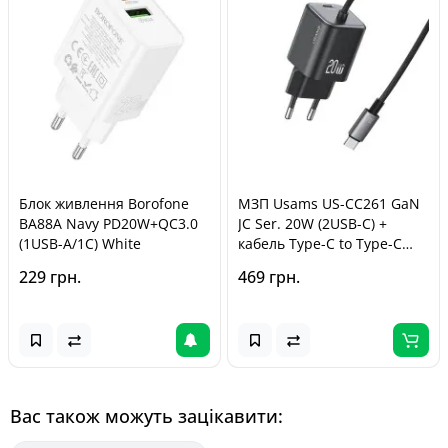
Блок живлення Borofone
МЗП Usams US-CC261 GaN
BA88A Navy PD20W+QC3.0
JC Ser. 20W (2USB-C) +
(1USB-A/1C) White
кабель Type-C to Type-C
Black
229 грн.
469 грн.
Вас також можуть зацікавити: