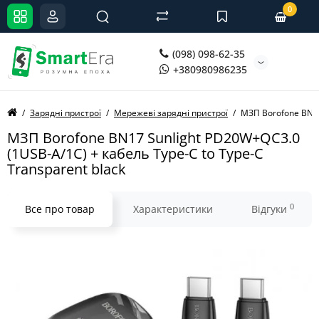
0
(098) 098-62-35
+380980986235
Зарядні пристрої
Мережеві зарядні пристрої
МЗП Borofone BN17
МЗП Borofone BN17 Sunlight PD20W+QC3.0
(1USB-A/1C) + кабель Type-C to Type-C
Transparent black
0
Все про товар
Характеристики
Відгуки