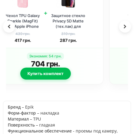
+
Чехол TPU Galaxy
Защитное 2.5D
Sparkle (MagFit)
стекло King Kong
для Apple iPhone
HD для Apple
11 (6.1 дюйма)
iPhone 11 / XR (6.1
439 грн.
419 грн.
Pink+Glitter
дюйма) Черный
417
грн.
377
грн.
Экономия
:
64
грн.
794
грн.
Купить комплект
Бренд
– Epik
Форм-фактор
– накладка
Материал
– TPU
Поверхность
– гладкая
Функциональное обеспечение
- проемы под камеру,