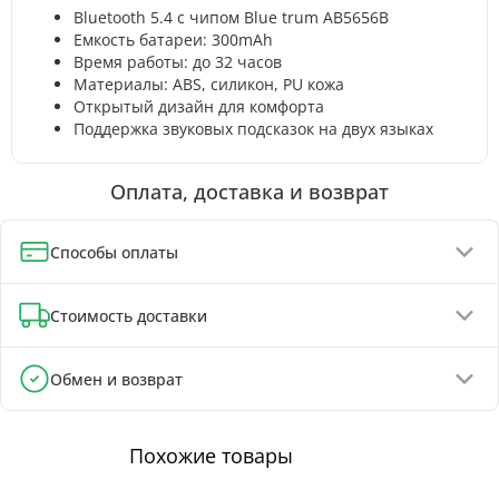
Bluetooth 5.4 с чипом Blue trum AB5656B
Емкость батареи: 300mAh
Время работы: до 32 часов
Материалы: ABS, силикон, PU кожа
Открытый дизайн для комфорта
Поддержка звуковых подсказок на двух языках
Оплата, доставка и возврат
Способы оплаты
Оплата при получении (до 130 грн - полная предоплата)
Стоимость доставки
Онлайн-оплата картой, GPay, ApplePay
Оплата на реквизиты IBAN - скидка 5%
Отделения Новой Почты - от 90 грн
Обмен и возврат
Почтоматы Новой Почты - от 100 грн
Обмен и возврат товара возможен в течение
Курьером Новой Почты - от 140 грн
30 дней
с
момента покупки, в соответствии с Законом Украины «О
Похожие товары
защите прав потребителей».