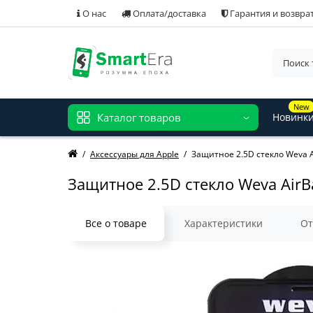
О нас
Оплата/доставка
Гарантия и возвра
New
Каталог товаров
Новинк
Аксессуары для Apple
Защитное 2.5D стекло Weva Ai
Защитное 2.5D стекло Weva AirBa
Все о товаре
Характеристики
О