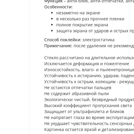
Функция
– анти-блик, анти-отпечатки, ан
Особенности:
незаметно на экране
в несколько раз прочнее пленки
полное покрытие экрана
защита экрана от ударов и острых п
Способ поклейки:
электростатика
Примечание:
после удаления не рекоменд
Стекло рассчитано на длительное исполь
Исключается деформация и пожелтение
Износостойкость, влаго- и пыленепрониц
Устойчивость к истиранию, ударам, паде
Устойчивость к острым, колющим - режу
Не остаются отпечатки пальцев
Не содержит абразивной пыли
Экологически чистый, безвредный продук
Высокий коэффициент пропускания света
Защищает от ультрафиолета и бликов
Не напрягает глаза во время эксплуатации
Не ухудшает чувствительность сенсорных
Картинка остается яркой и детализирова