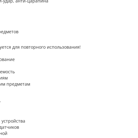
ти-удар, анти-царапина
редметов
уется для повторного использования!
зование
аемость
ниям
щим предметам
т
 устройства
 датчиков
нной