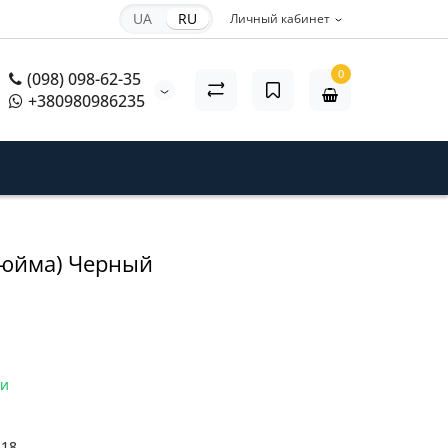
UA
RU
Личный кабинет
0
(098) 098-62-35
+380980986235
 дюйма) Черный
ии
318