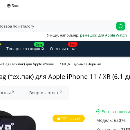
т
Блог
Я ищу, например,
ремешок для Apple Watch
Sale
Hot
и
Товары со скидкой
Отзывы о нас
rBag (тех.пак) для Apple iPhone 11 / XR (6.1 дюйма) Черный
g (тех.пак) для Apple iPhone 11 / XR (6.1
0
0
тзывы
Вопрос - ответ
Есть в налич
ТОП продаж
Модель:
65076
Код товара:
235