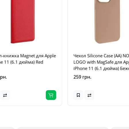
л-книжка Magnet для Apple
Чехол Silicone Case (AA) N
e 11 (6.1 дюйма) Red
LOGO with MagSafe для Ap
iPhone 11 (6.1 дюйма) Бе
/ Desert Gold
грн.
259 грн.