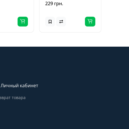
асный / Red
Желтый / Yellow
229 грн.
Личный кабинет
зврат товара