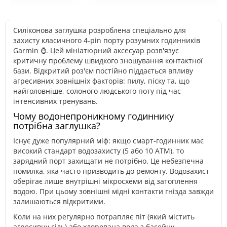
Силіконова заглушка розроблена спеціально для
захисту класичного 4-pin порту розумних годинників
Garmin ⌚. Цей мініатюрний аксесуар розв'язує
критичну проблему швидкого зношування контактної
бази. Відкритий роз'єм постійно піддається впливу
агресивних зовнішніх факторів: пилу, піску та, що
найголовніше, солоного людського поту під час
інтенсивних тренувань.
Чому водонепроникному годиннику
потрібна заглушка?
Існує дуже популярний міф: якщо смарт-годинник має
високий стандарт водозахисту (5 або 10 ATM), то
зарядний порт захищати не потрібно. Це небезпечна
помилка, яка часто призводить до ремонту. Водозахист
оберігає лише внутрішні мікросхеми від затоплення
водою. При цьому зовнішні мідні контакти гнізда завжди
залишаються відкритими.
Коли на них регулярно потрапляє піт (який містить
агресивну сіль) або хлорована вода з басейну,