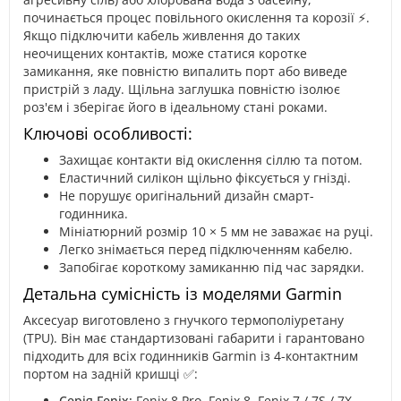
починається процес повільного окислення та корозії ⚡.
Якщо підключити кабель живлення до таких
неочищених контактів, може статися коротке
замикання, яке повністю випалить порт або виведе
пристрій з ладу. Щільна заглушка повністю ізолює
роз'єм і зберігає його в ідеальному стані роками.
Ключові особливості:
Захищає контакти від окислення сіллю та потом.
Еластичний силікон щільно фіксується у гнізді.
Не порушує оригінальний дизайн смарт-
годинника.
Мініатюрний розмір 10 × 5 мм не заважає на руці.
Легко знімається перед підключенням кабелю.
Запобігає короткому замиканню під час зарядки.
Детальна сумісність із моделями Garmin
Аксесуар виготовлено з гнучкого термополіуретану
(TPU). Він має стандартизовані габарити і гарантовано
підходить для всіх годинників Garmin із 4-контактним
портом на задній кришці ✅:
Серія Fenix:
Fenix 8 Pro, Fenix 8, Fenix 7 / 7S / 7X,