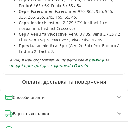
Fenix 6 / 6S / 6X, Fenix 5 / 5S / 5X.
Серія Forerunner:
Forerunner 970, 965, 955, 945,
935, 265, 255, 245, 165, 55, 45.
Серія Instinct:
Instinct 2 / 2S / 2X, Instinct 1-го
покоління, Instinct Crossover.
Серія Venu та Vivoactive:
Venu 3 / 3S, Venu 2 / 2S / 2
Plus, Venu Sq, Vivoactive 5, Vivoactive 4 / 4S.
Преміальні лінійки:
Epix (Gen 2), Epix Pro, Enduro /
Enduro 2, Tactix 7.
Також, в нашому магазині, представлені
ремінці
та
зарядні пристрої для годинників Garmin
Оплата, доставка та повернення
Способи оплати
Оплата при отриманні (до 130 грн - повна передплата)
Вартість доставки
Онлайн-оплата карткою, GPay, ApplePay
Оплата на реквізити IBAN - знижка 5%
Відділення Укрпошти - від 60 грн