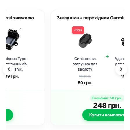
Заглушка + перехідник Garmin зі знижкою
50%
+
Силіконова
Адаптер Type C
заглушка для
для годинників
захисту
Garmin Fenix,
зарядного порта
Enduro,
199
грн.
99 грн.
годинників
forerunner, Тип A
50
грн.
Garmin /
Чорний+Прозорий
Економія
:
50
грн.
248
грн.
Купити комплект