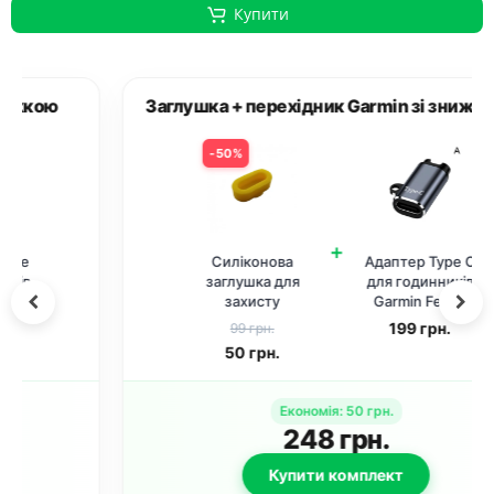
Купити
Заглушка + перехідник Garmin зі знижкою
50%
+
Силіконова
Адаптер Type C
заглушка для
для годинників
захисту
Garmin Fenix,
зарядного порта
Enduro,
199
грн.
99 грн.
годинників
forerunner, Тип A
50
грн.
Garmin / Жовтий
Економія
:
50
грн.
248
грн.
Купити комплект