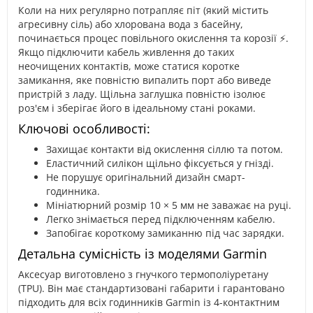
Коли на них регулярно потрапляє піт (який містить
агресивну сіль) або хлорована вода з басейну,
починається процес повільного окислення та корозії ⚡.
Якщо підключити кабель живлення до таких
неочищених контактів, може статися коротке
замикання, яке повністю випалить порт або виведе
пристрій з ладу. Щільна заглушка повністю ізолює
роз'єм і зберігає його в ідеальному стані роками.
Ключові особливості:
Захищає контакти від окислення сіллю та потом.
Еластичний силікон щільно фіксується у гнізді.
Не порушує оригінальний дизайн смарт-
годинника.
Мініатюрний розмір 10 × 5 мм не заважає на руці.
Легко знімається перед підключенням кабелю.
Запобігає короткому замиканню під час зарядки.
Детальна сумісність із моделями Garmin
Аксесуар виготовлено з гнучкого термополіуретану
(TPU). Він має стандартизовані габарити і гарантовано
підходить для всіх годинників Garmin із 4-контактним