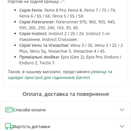
портом на задній кришці ✅:
Серія Fenix:
Fenix 8 Pro, Fenix 8, Fenix 7 / 7S / 7X,
Fenix 6 / 6S / 6X, Fenix 5 / 5S / 5X.
Серія Forerunner:
Forerunner 970, 965, 955, 945,
935, 265, 255, 245, 165, 55, 45.
Серія Instinct:
Instinct 2 / 2S / 2X, Instinct 1-го
покоління, Instinct Crossover.
Серія Venu та Vivoactive:
Venu 3 / 3S, Venu 2 / 2S / 2
Plus, Venu Sq, Vivoactive 5, Vivoactive 4 / 4S.
Преміальні лінійки:
Epix (Gen 2), Epix Pro, Enduro /
Enduro 2, Tactix 7.
Також, в нашому магазині, представлені
ремінці
та
зарядні пристрої для годинників Garmin
Оплата, доставка та повернення
Способи оплати
Оплата при отриманні (до 130 грн - повна передплата)
Вартість доставки
Онлайн-оплата карткою, GPay, ApplePay