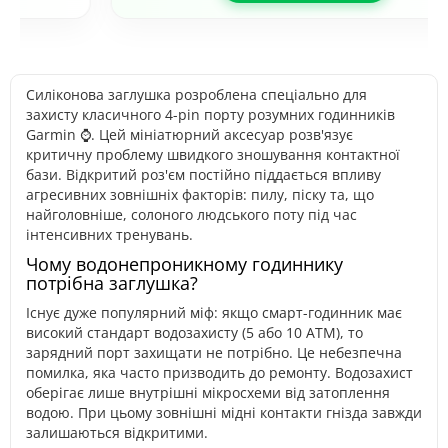
Силіконова заглушка розроблена спеціально для
захисту класичного 4-pin порту розумних годинників
Garmin ⌚. Цей мініатюрний аксесуар розв'язує
критичну проблему швидкого зношування контактної
бази. Відкритий роз'єм постійно піддається впливу
агресивних зовнішніх факторів: пилу, піску та, що
найголовніше, солоного людського поту під час
інтенсивних тренувань.
Чому водонепроникному годиннику
потрібна заглушка?
Існує дуже популярний міф: якщо смарт-годинник має
високий стандарт водозахисту (5 або 10 ATM), то
зарядний порт захищати не потрібно. Це небезпечна
помилка, яка часто призводить до ремонту. Водозахист
оберігає лише внутрішні мікросхеми від затоплення
водою. При цьому зовнішні мідні контакти гнізда завжди
залишаються відкритими.