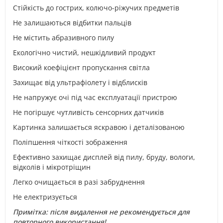
Стійкість до гострих, колючо-ріжучих предметів
Не залишаються відбитки пальців
Не містить абразивного пилу
Екологічно чистий, нешкідливий продукт
Високий коефіцієнт пропускання світла
Захищає від ультрафіолету і відблисків
Не напружує очі під час експлуатації пристрою
Не погіршує чутливість сенсорних датчиків
Картинка залишається яскравою і деталізованою
Поліпшення чіткості зображення
Ефективно захищає дисплей від пилу, бруду, вологи,
відколів і мікротріщин
Легко очищається в разі забруднення
Не електризується
Примітка: після видалення не рекомендується для
повторного використання!