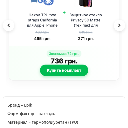
+
Чехол TPU two
Защитное стекло
straps California
Privacy 5D Matte
для Apple iPhone
(тех.пак) для
11 (6.1 дюйма)
Apple iPhone 11 /
489 грн.
319 грн.
Синий / Cosmos
XR (6.1 дюйма)
465
грн.
271
грн.
blue
Черный
Экономия
:
72
грн.
736
грн.
Купить комплект
Бренд
– Epik
Форм-фактор
– накладка
Материал
– термополиуретан (TPU)